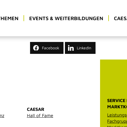
THEMEN
EVENTS & WEITERBILDUNGEN
CAES
Facebook
LinkedIn
SERVICE
MARKTK
CAESAR
Leistungs
enz
Hall of Fame
Fachgrup