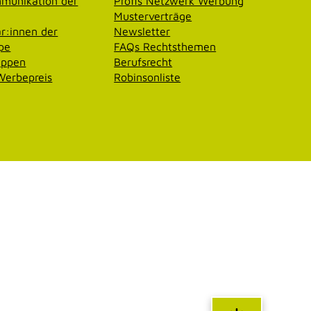
munikation der
Profis Netzwerk Werbung
Musterverträge
r:innen der
Newsletter
pe
FAQs Rechtsthemen
uppen
Berufsrecht
erbepreis
Robinsonliste