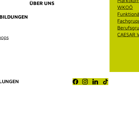
Marktkom
ÜBER UNS
WKOÖ
Funktionä
RBILDUNGEN
Fachgrup
Berufsgr
CAESAR W
hops
LLUNGEN