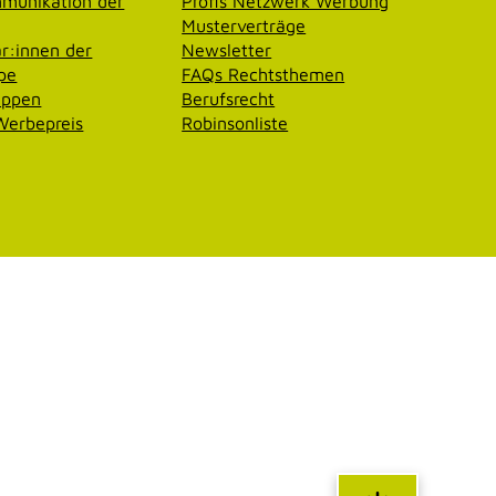
munikation der
Profis Netzwerk Werbung
Musterverträge
r:innen der
Newsletter
pe
FAQs Rechtsthemen
uppen
Berufsrecht
erbepreis
Robinsonliste