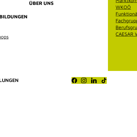
Marktkom
ÜBER UNS
WKOÖ
Funktionä
RBILDUNGEN
Fachgrup
Berufsgr
CAESAR W
hops
LLUNGEN