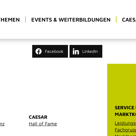
THEMEN
EVENTS & WEITERBILDUNGEN
CAES
Facebook
LinkedIn
SERVICE
MARKTK
CAESAR
Leistungs
enz
Hall of Fame
Fachgrup