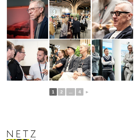
1
2
...
4
►