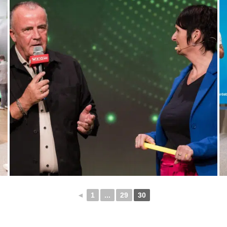
◄
1
...
29
30