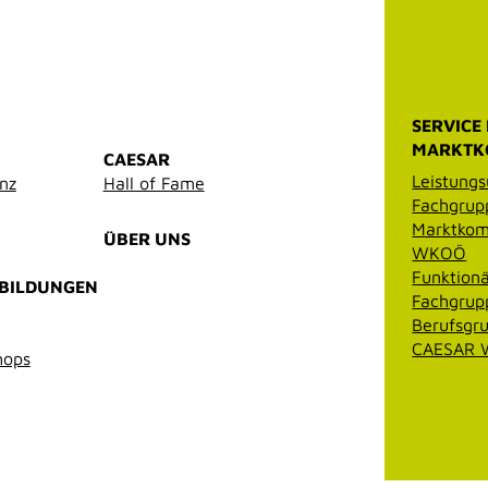
SERVICE
MARKTK
CAESAR
Leistungs
enz
Hall of Fame
Fachgrup
Marktkom
ÜBER UNS
WKOÖ
Funktionä
RBILDUNGEN
Fachgrup
Berufsgr
CAESAR W
hops