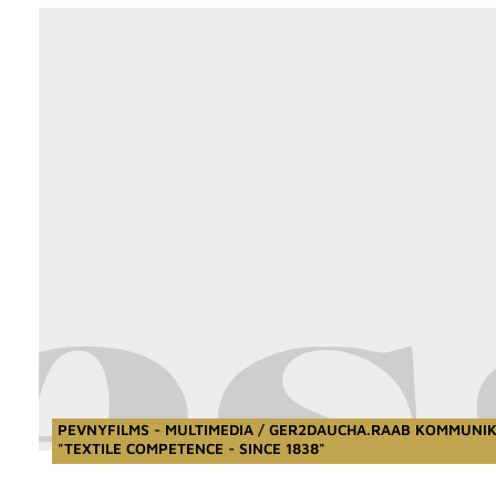
PEVNYFILMS - MULTIMEDIA / GER2DAUCHA.RAAB KOMMUNI
"TEXTILE COMPETENCE - SINCE 1838"