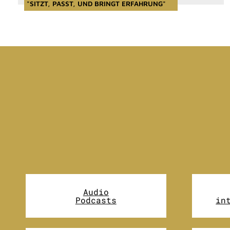
"SITZT, PASST, UND BRINGT ERFAHRUNG"
Audio
Podcasts
in