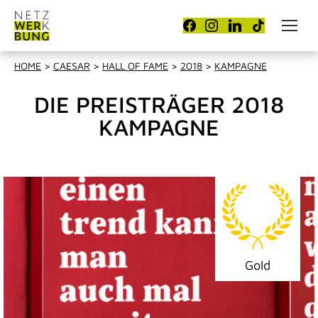
HOME
>
CAESAR
>
HALL OF FAME
>
2018
>
KAMPAGNE
DIE PREISTRÄGER 2018
KAMPAGNE
Gold