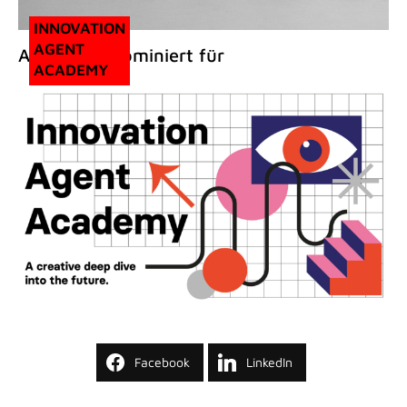
INNOVATION
AGENT
Außerdem nominiert für
ACADEMY
Facebook
LinkedIn