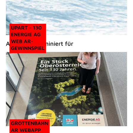
UPART - 130
ENERGIE AG
WEB AR-
Außerdem nominiert für
GEWINNSPIEL
GROTTENBAHN
AR WEBAPP