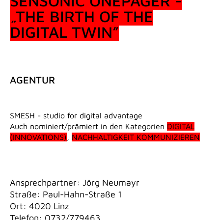
SENSONIC ONEPAGER -
„THE BIRTH OF THE
DIGITAL TWIN”
AGENTUR
SMESH - studio for digital advantage
Auch nominiert/prämiert in den Kategorien
DIGITAL
(INNOVATIONS)
,
NACHHALTIGKEIT KOMMUNIZIEREN
Ansprechpartner: Jörg Neumayr
Straße: Paul-Hahn-Straße 1
Ort: 4020 Linz
Telefon: 0732/779463