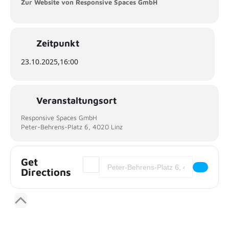
Zur Website von Responsive Spaces GmbH
Zeitpunkt
23.10.2025,
16:00
Veranstaltungsort
Responsive Spaces GmbH
Peter-Behrens-Platz 6, 4020 Linz
Get
Address - Better2Gether
Destination Address - Better2Gether
Directions
Responsive Spaces GmbH LÄDT EIN [MtCk
Responsive Spaces GmbH LÄDT EIN [u