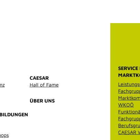
SERVICE
MARKTK
CAESAR
Leistungs
enz
Hall of Fame
Fachgrup
Marktkom
ÜBER UNS
WKOÖ
Funktionä
RBILDUNGEN
Fachgrup
Berufsgr
CAESAR W
hops