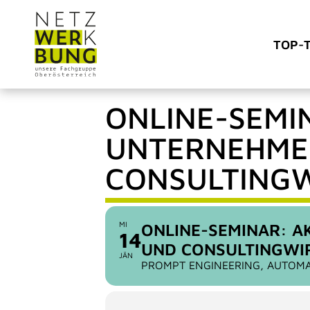
TOP-
ONLINE-SEMI
UNTERNEHMEN
CONSULTING
MI
ONLINE-SEMINAR: A
14
UND CONSULTINGWI
JÄN
PROMPT ENGINEERING, AUTOMA