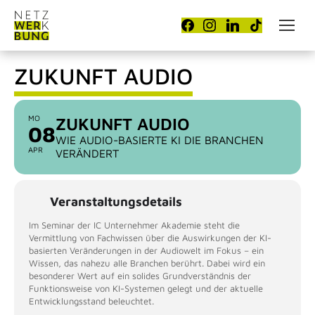
ZUKUNFT AUDIO
MO
ZUKUNFT AUDIO
08
WIE AUDIO-BASIERTE KI DIE BRANCHEN
APR
VERÄNDERT
Veranstaltungsdetails
Im Seminar der IC Unternehmer Akademie steht die
Vermittlung von Fachwissen über die Auswirkungen der KI-
basierten Veränderungen in der Audiowelt im Fokus – ein
Wissen, das nahezu alle Branchen berührt. Dabei wird ein
besonderer Wert auf ein solides Grundverständnis der
Funktionsweise von KI-Systemen gelegt und der aktuelle
Entwicklungsstand beleuchtet.