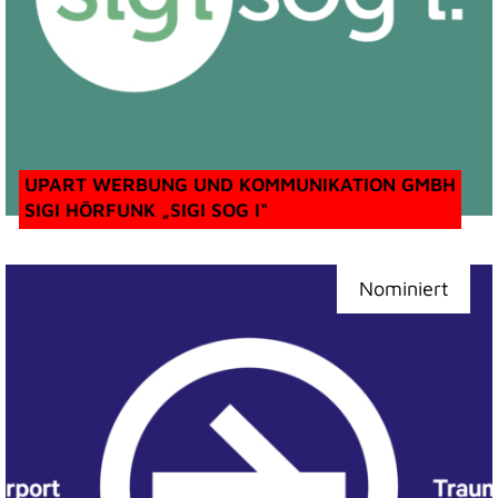
UPART WERBUNG UND KOMMUNIKATION GMBH
SIGI HÖRFUNK „SIGI SOG I“
Nominiert