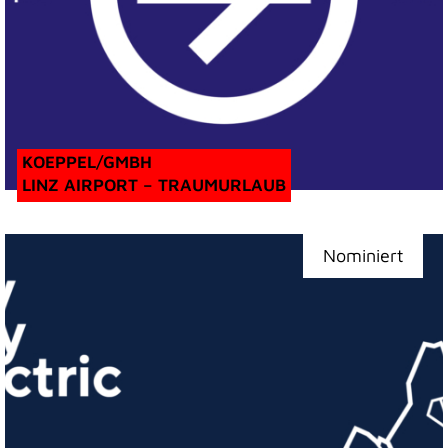
KOEPPEL/GMBH
LINZ AIRPORT – TRAUMURLAUB
Nominiert