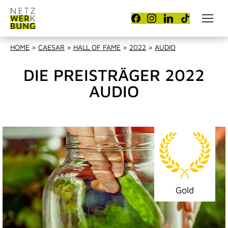
HOME
>
CAESAR
>
HALL OF FAME
>
2022
>
AUDIO
DIE PREISTRÄGER 2022
AUDIO
Gold