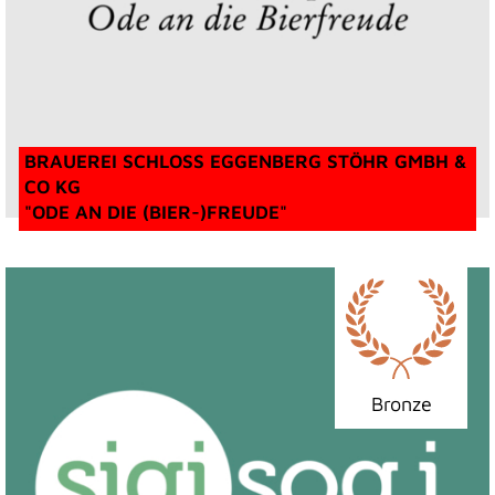
BRAUEREI SCHLOSS EGGENBERG STÖHR GMBH &
CO KG
"ODE AN DIE (BIER-)FREUDE"
Bronze