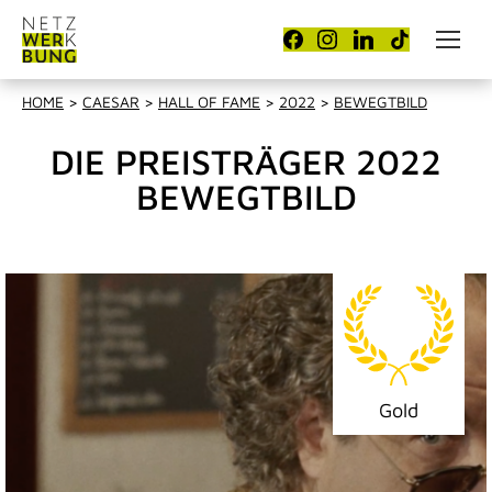
HOME
>
CAESAR
>
HALL OF FAME
>
2022
>
BEWEGTBILD
DIE PREISTRÄGER 2022
BEWEGTBILD
Gold