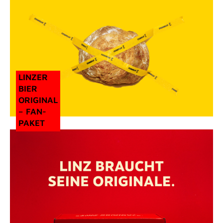
LINZER
BIER
ORIGINAL
– FAN-
PAKET