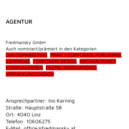
AGENTUR
Fredmansky GmbH
Auch nominiert/prämiert in den Kategorien
DIALOGMARKETING
,
PRINT / CORPORATE PUBLISHING
,
KAMPAGNE
,
CORPORATE DESIGN
,
NACHHALTIGKEIT
KOMMUNIZIEREN
,
DIGITAL (INNOVATIONS)
,
VERPACKUNGSDESIGN
Ansprechpartner: Ino Karning
Straße: Hauptstraße 58
Ort: 4040 Linz
Telefon: 10606275
E-Mail:
office@fredmansky.at