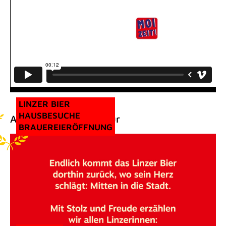
LINZER BIER
HAUSBESUCHE
Außerdem Prämiert für
BRAUEREIERÖFFNUNG