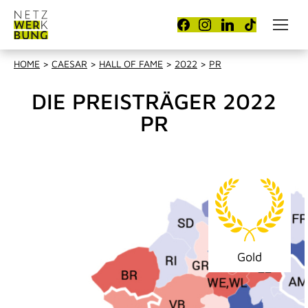
HOME
>
CAESAR
>
HALL OF FAME
>
2022
>
PR
DIE PREISTRÄGER 2022
PR
Gold