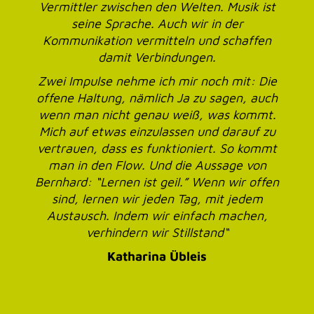
Denkfrühstück dabei und treffe hier jedes Mal
spannende Menschen, die mich inspirieren.
Der Impuls zum Improvisieren hat mich heute
besonders abgeholt. Man kann Projekte bis
ins Detail planen – aber am Ende braucht es
die Fähigkeit, spontan zu reagieren und mit
dem umzugehen, was passiert. Für mich ist
das eine Erinnerung daran, offen für
Momente zu bleiben, in denen man nicht alles
kontrollieren kann. Genau dort entstehen
neue Ideen und Entwicklungen, die man
vorher nicht denken konnte.
“
JeanClaude Grieco