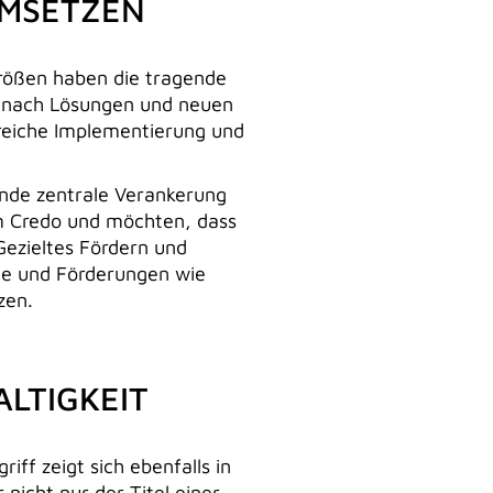
UMSETZEN
rößen haben die tragende
he nach Lösungen und neuen
greiche Implementierung und
ende zentrale Verankerung
m Credo und möchten, dass
Gezieltes Fördern und
ne und Förderungen wie
zen.
LTIGKEIT
ff zeigt sich ebenfalls in
icht nur der Titel einer