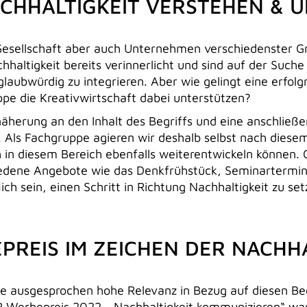
ACHHALTIGKEIT VERSTEHEN & 
Gesellschaft aber auch Unternehmen verschiedenster G
hhaltigkeit bereits verinnerlicht und sind auf der Suc
laubwürdig zu integrieren. Aber wie gelingt eine erfol
ppe die Kreativwirtschaft dabei unterstützen?
näherung an den Inhalt des Begriffs und eine anschließ
Als Fachgruppe agieren wir deshalb selbst nach diese
h in diesem Bereich ebenfalls weiterentwickeln können. 
iedene Angebote wie das Denkfrühstück, Seminartermi
lich sein, einen Schritt in Richtung Nachhaltigkeit zu set
REIS IM ZEICHEN DER NACHHA
e ausgesprochen hohe Relevanz in Bezug auf diesen Begri
Werbepreis 2022. „Nachhaltigkeit kommunizieren“ war n