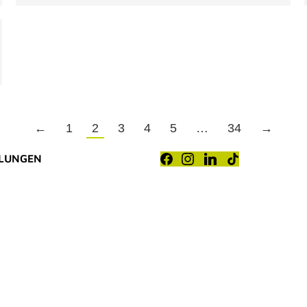
←
1
2
3
4
5
…
34
→
LLUNGEN